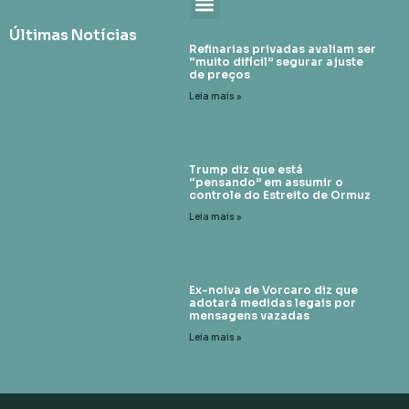
Últimas Notícias
Refinarias privadas avaliam ser
“muito difícil” segurar ajuste
de preços
Leia mais »
Trump diz que está
“pensando” em assumir o
controle do Estreito de Ormuz
Leia mais »
Ex-noiva de Vorcaro diz que
adotará medidas legais por
mensagens vazadas
Leia mais »