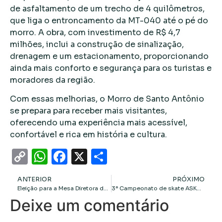
de asfaltamento de um trecho de 4 quilômetros,
que liga o entroncamento da MT-040 até o pé do
morro. A obra, com investimento de R$ 4,7
milhões, inclui a construção de sinalização,
drenagem e um estacionamento, proporcionando
ainda mais conforto e segurança para os turistas e
moradores da região.
Com essas melhorias, o Morro de Santo Antônio
se prepara para receber mais visitantes,
oferecendo uma experiência mais acessível,
confortável e rica em história e cultura.
Copy
WhatsApp
Facebook
X
Share
Link
ANTERIOR
PRÓXIMO
Eleição para a Mesa Diretora da Câmara pode ter dois turnos
3° Campeonato de skate ASK8VG organizado por Associação Cuiabana reúne mais de 500 pessoas no bairro da Manga, em Várzea Grande
Deixe um comentário