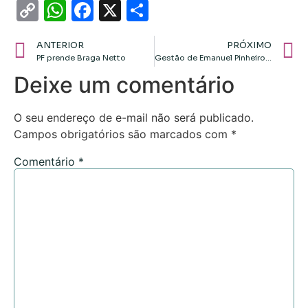
Copy
WhatsApp
Facebook
X
Share
Link
ANTERIOR
PRÓXIMO
PF prende Braga Netto
Gestão de Emanuel Pinheiro chega ao fim com promessas não cumpridas e projetos naufragados
Deixe um comentário
O seu endereço de e-mail não será publicado.
Campos obrigatórios são marcados com
*
Comentário
*