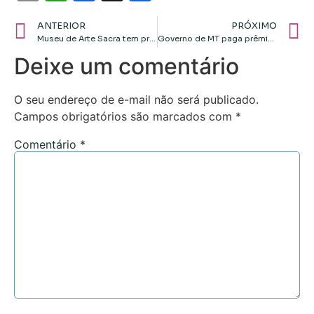
Link
ANTERIOR
PRÓXIMO
Museu de Arte Sacra tem programação especial no Mês da Consciência Negra
Governo de MT paga prêmio a atletas que competiram nas Olimpíadas e Paralimpíadas 2024
Deixe um comentário
O seu endereço de e-mail não será publicado.
Campos obrigatórios são marcados com
*
Comentário
*