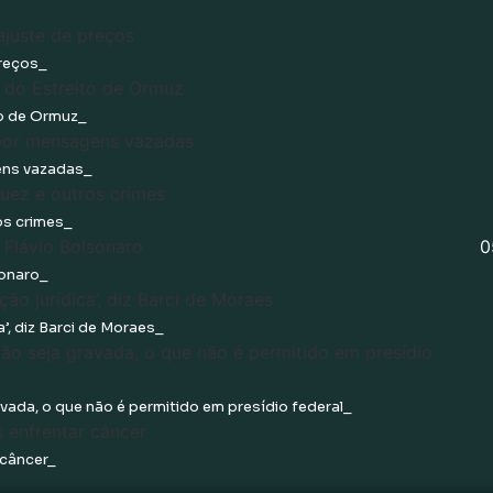
preços
to de Ormuz
ens vazadas
os crimes
0
sonaro
’, diz Barci de Moraes
vada, o que não é permitido em presídio federal
 câncer