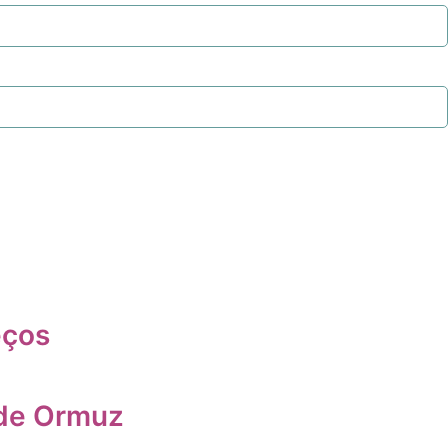
eços
 de Ormuz