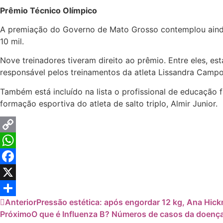
Prêmio Técnico Olímpico
A premiação do Governo de Mato Grosso contemplou ainda
10 mil.
Nove treinadores tiveram direito ao prêmio. Entre eles, es
responsável pelos treinamentos da atleta Lissandra Campo
Também está incluído na lista o profissional de educação 
formação esportiva do atleta de salto triplo, Almir Junior.
Copy
Link
WhatsApp
Facebook
X
Anterior
Pressão estética: após engordar 12 kg, Ana Hick
Share
Próximo
O que é Influenza B? Números de casos da doenç