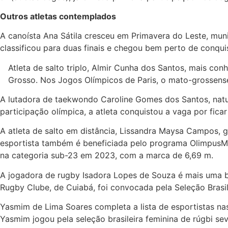
Outros atletas contemplados
A canoísta Ana Sátila cresceu em Primavera do Leste, muni
classificou para duas finais e chegou bem perto de conquis
Atleta de salto triplo, Almir Cunha dos Santos, mais c
Grosso. Nos Jogos Olímpicos de Paris, o mato-grossense 
A lutadora de taekwondo Caroline Gomes dos Santos, natu
participação olímpica, a atleta conquistou a vaga por fic
A atleta de salto em distância, Lissandra Maysa Campos,
esportista também é beneficiada pelo programa OlimpusMT. 
na categoria sub-23 em 2023, com a marca de 6,69 m.
A jogadora de rugby Isadora Lopes de Souza é mais uma b
Rugby Clube, de Cuiabá, foi convocada pela Seleção Brasi
Yasmim de Lima Soares completa a lista de esportistas n
Yasmim jogou pela seleção brasileira feminina de rúgbi se