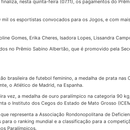
) finaliza, nesta quinta-feira (07.11), os pagamentos do P
0 mil os esportistas convocados para os Jogos, e com ma
 Caroline Gomes, Erika Cheres, Isadora Lopes, Lissandra Ca
dos no Prêmio Sabino Albertão, que é promovido pela Sec
o brasileira de futebol feminino, a medalha de prata nas O
te, o Atlético de Madrid, na Espanha.
ira vez, a medalha de ouro paralímpico na categoria 90 kg,
nta o Instituto dos Cegos do Estado de Mato Grosso (ICE
, que representa a Associação Rondonopolitana de Deficie
 para o ranking mundial e a classificação para a competiçã
gos Paralímpicos.