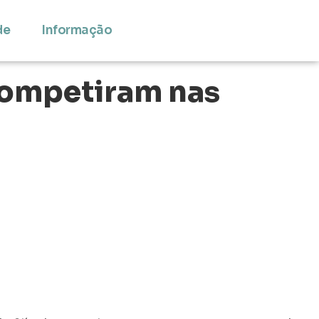
de
Informação
competiram nas