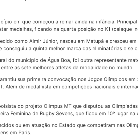
cípio em que começou a remar ainda na infância. Principal
tar medalhas, ficando na quarta posição no K1 (caiaque indi
onhecido como Almir Júnior, nasceu em Matupá e cresceu e
conseguiu a quinta melhor marca das eliminatórias e se cla
ral do município de Água Boa, foi outra representante ma
ar entre as sete melhores atletas da modalidade no mundo.
 garantiu sua primeira convocação nos Jogos Olímpicos em
Além de medalhista em competições nacionais e internacion
olsista do projeto Olimpus MT que disputou as Olimpíadas
leira Feminina de Rugby Sevens, que ficou em 10º lugar na
ascidos ou em atuação no Estado que competiram nas Olimp
vens em Paris.