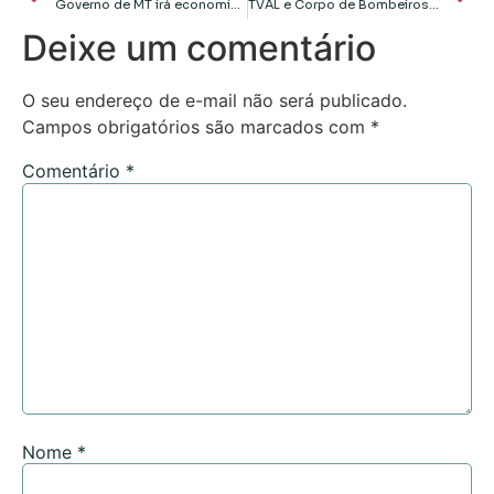
Governo de MT irá economizar R$ 47,5 milhões com a extinção da Metamat
TVAL e Corpo de Bombeiros lançam documentário nesta quinta (28), 10h30, no Shopping Estação
Deixe um comentário
O seu endereço de e-mail não será publicado.
Campos obrigatórios são marcados com
*
Comentário
*
Nome
*