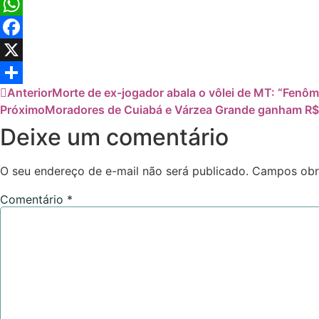
Copy
Link
WhatsApp
Facebook
X
Anterior
Morte de ex-jogador abala o vôlei de MT: “Fenôm
Share
Próximo
Moradores de Cuiabá e Várzea Grande ganham R$ 
Deixe um comentário
O seu endereço de e-mail não será publicado.
Campos obr
Comentário
*