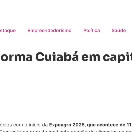
staque
Empreendedorismo
Política
Saúde
orma Cuiabá em capit
gócios com o início da
Expoagro 2025, que acontece de 11
 Com entrada gratuita mediante doação de alimentos na maio