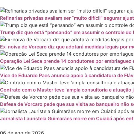
Refinarias privadas avaliam ser “muito difícil” segurar ajus
Trump diz que está “pensando” em assumir o controle do 
Ex-noiva de Vorcaro diz que adotará medidas legais por
Operação Lei Seca prende 14 condutores por embriaguez e
Vice de Eduardo Paes anuncia apoio à candidatura de Fláv
Contrato com o Master teve ‘ampla consultoria e atuação ju
Defesa de Vorcaro pede que sua visita ao banqueiro não se
Jornalista Lauristela Guimarães morre em Cuiabá após enf
06 de ago de 2026