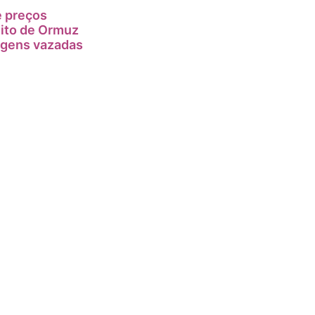
e preços
eito de Ormuz
agens vazadas