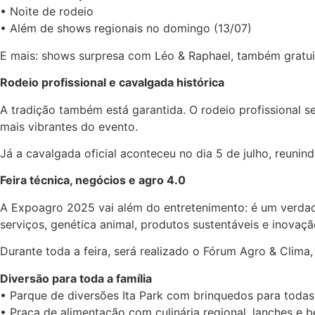
• Noite de rodeio
• Além de shows regionais no domingo (13/07)
E mais: shows surpresa com Léo & Raphael, também gratuit
Rodeio profissional e cavalgada histórica
A tradição também está garantida. O rodeio profissional s
mais vibrantes do evento.
Já a cavalgada oficial aconteceu no dia 5 de julho, reunin
Feira técnica, negócios e agro 4.0
A Expoagro 2025 vai além do entretenimento: é um verdad
serviços, genética animal, produtos sustentáveis e inovação
Durante toda a feira, será realizado o Fórum Agro & Clima
Diversão para toda a família
• Parque de diversões Ita Park com brinquedos para todas
• Praça de alimentação com culinária regional, lanches e 