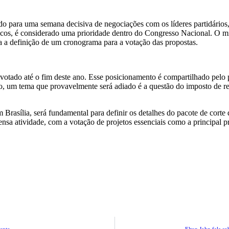
o para uma semana decisiva de negociações com os líderes partidários, 
úblicos, é considerado uma prioridade dentro do Congresso Nacional. O 
ara a definição de um cronograma para a votação das propostas.
a votado até o fim deste ano. Esse posicionamento é compartilhado pel
to, um tema que provavelmente será adiado é a questão do imposto de re
m Brasília, será fundamental para definir os detalhes do pacote de cort
sa atividade, com a votação de projetos essenciais como a principal pr