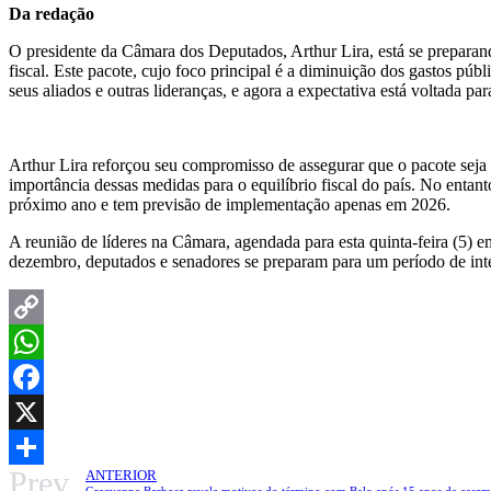
Da redação
O presidente da Câmara dos Deputados, Arthur Lira, está se preparand
fiscal. Este pacote, cujo foco principal é a diminuição dos gastos p
seus aliados e outras lideranças, e agora a expectativa está voltada p
Arthur Lira reforçou seu compromisso de assegurar que o pacote sej
importância dessas medidas para o equilíbrio fiscal do país. No entan
próximo ano e tem previsão de implementação apenas em 2026.
A reunião de líderes na Câmara, agendada para esta quinta-feira (5) e
dezembro, deputados e senadores se preparam para um período de inten
Copy
Link
WhatsApp
Facebook
X
Prev
ANTERIOR
Share