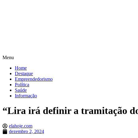
Menu
Home
Destaque
Empreendedorismo
Política
Saúde
Informação
“Lira irá definir a tramitação d
elahoje.com
dezembro 2, 2024