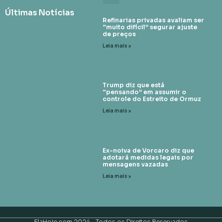
Últimas Notícias
Refinarias privadas avaliam ser
“muito difícil” segurar ajuste
de preços
Leia mais »
Trump diz que está
“pensando” em assumir o
controle do Estreito de Ormuz
Leia mais »
Ex-noiva de Vorcaro diz que
adotará medidas legais por
mensagens vazadas
Leia mais »
ElaHoje.com 2024 - Todos os Direitos Reservados