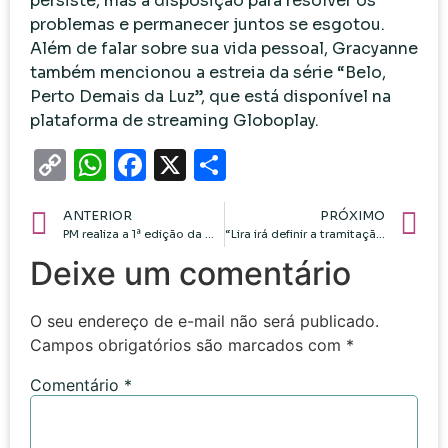
persiste, mas a disposição para resolver os
problemas e permanecer juntos se esgotou.
Além de falar sobre sua vida pessoal, Gracyanne
também mencionou a estreia da série “Belo,
Perto Demais da Luz”, que está disponível na
plataforma de streaming Globoplay.
Copy
WhatsApp
Facebook
X
Share
Link
ANTERIOR
PRÓXIMO
PM realiza a 1ª edição da Operação Tolerância Zero, com apreensão de drogas e cumprimento de mandados
“Lira irá definir a tramitação do pacote fiscal com líderes partidários”
Deixe um comentário
O seu endereço de e-mail não será publicado.
Campos obrigatórios são marcados com
*
Comentário
*