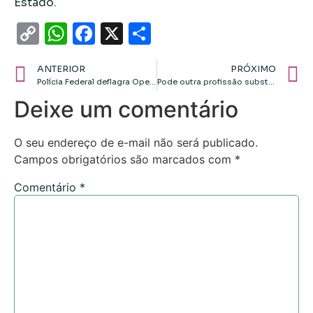
Estado.
Copy
WhatsApp
Facebook
X
Share
Link
ANTERIOR
PRÓXIMO
Polícia Federal deflagra Operação Sisamnes para investigar esquema de venda de sentenças e corrupção no TJMT
Pode outra profissão substituir o engenheiro florestal no manejo florestal sem prejuízo ao meio ambiente?
Deixe um comentário
O seu endereço de e-mail não será publicado.
Campos obrigatórios são marcados com
*
Comentário
*