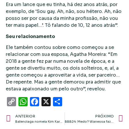
Era um lance que eu tinha, há dez anos atrás, por
exemplo, de ‘Sou gay. Ah, não, sou hétero. Ah, não
posso ser por causa da minha profissão, não vou
ter mais papel…’. Tô falando de 10, 12 anos atrás”.
Seu relacionamento
Ele também contou sobre como começou a se
relacionar com sua esposa, Agatha Moreira: “Em
2018 a gente fez par numa novela de época, e a
gente se divertiu muito, os dois solteiros, e, aí, a
gente começou a aproveitar a vida, ser parceiro…
De repente. Mas a gente demorou pra admitir que
estava apaixonado um pelo outro”, revelou.
Copy
WhatsApp
Facebook
X
Share
Link
ANTERIOR
PRÓXIMO
Balenciaga nomeia Kim Kardashian como embaixadora da marca
BBB24: Medo? Wanessa faz confissão e Yasmin ‘reformula’ bordão