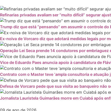
Refinarias privadas avaliam ser “muito difícil” segurar ajus
Trump diz que está “pensando” em assumir o controle do 
Ex-noiva de Vorcaro diz que adotará medidas legais por
Operação Lei Seca prende 14 condutores por embriaguez e
Vice de Eduardo Paes anuncia apoio à candidatura de Fláv
Contrato com o Master teve ‘ampla consultoria e atuação ju
Defesa de Vorcaro pede que sua visita ao banqueiro não se
Jornalista Lauristela Guimarães morre em Cuiabá após enf
09 de ago de 2026