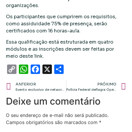
organizações.
Os participantes que cumprirem os requisitos,
como assiduidade 75% de presença, serão
certificados com 16 horas-aula.
Essa qualificação está estruturada em quatro
módulos e as inscrições devem ser feitas por
meio deste link.
Copy
WhatsApp
Facebook
X
Share
Link
ANTERIOR
PRÓXIMO
Evento exclusivo de networking em Cuiabá: “Capital Humano e Financeiro: Caminhos para a Excelência”
Polícia Federal deflagra Operação Sisamnes para investigar esquema de venda de sentenças e corrupção no TJMT
Deixe um comentário
O seu endereço de e-mail não será publicado.
Campos obrigatórios são marcados com
*