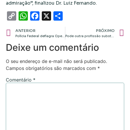
admiração”, finalizou Dr. Luiz Fernando.
Copy
WhatsApp
Facebook
X
Share
Link
ANTERIOR
PRÓXIMO
Polícia Federal deflagra Operação Sisamnes para investigar esquema de venda de sentenças e corrupção no TJMT
Pode outra profissão substituir o engenheiro florestal no manejo florestal sem prejuízo ao meio ambiente?
Deixe um comentário
O seu endereço de e-mail não será publicado.
Campos obrigatórios são marcados com
*
Comentário
*