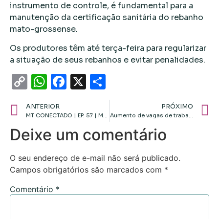
instrumento de controle, é fundamental para a
manutenção da certificação sanitária do rebanho
mato-grossense.
Os produtores têm até terça-feira para regularizar
a situação de seus rebanhos e evitar penalidades.
Copy
WhatsApp
Facebook
X
Share
Link
ANTERIOR
PRÓXIMO
MT CONECTADO | EP. 57 | MAUREN LAZZARETTI
Aumento de vagas de trabalho para reeducandos de Mato Grosso cresce 513% nos últimos 5 anos
Deixe um comentário
O seu endereço de e-mail não será publicado.
Campos obrigatórios são marcados com
*
Comentário
*