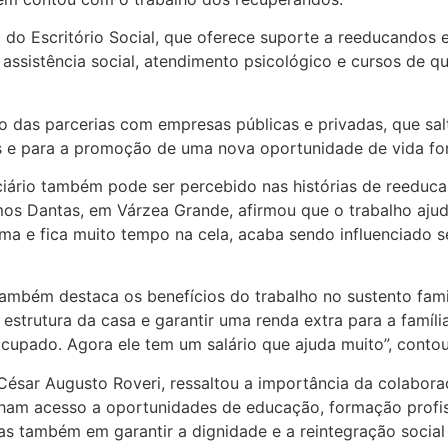
 Escritório Social, que oferece suporte a reeducandos e s
assistência social, atendimento psicológico e cursos de qua
nto das parcerias com empresas públicas e privadas, que s
 e para a promoção de uma nova oportunidade de vida fora
ciário também pode ser percebido nas histórias de reeduc
 Dantas, em Várzea Grande, afirmou que o trabalho ajudo
tema e fica muito tempo na cela, acaba sendo influenciado
mbém destaca os benefícios do trabalho no sustento famili
trutura da casa e garantir uma renda extra para a família
eocupado. Agora ele tem um salário que ajuda muito”, contou
César Augusto Roveri, ressaltou a importância da colabora
tenham acesso a oportunidades de educação, formação prof
também em garantir a dignidade e a reintegração social d