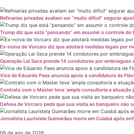
Refinarias privadas avaliam ser “muito difícil” segurar ajus
Trump diz que está “pensando” em assumir o controle do 
Ex-noiva de Vorcaro diz que adotará medidas legais por
Operação Lei Seca prende 14 condutores por embriaguez e
Vice de Eduardo Paes anuncia apoio à candidatura de Fláv
Contrato com o Master teve ‘ampla consultoria e atuação ju
Defesa de Vorcaro pede que sua visita ao banqueiro não se
Jornalista Lauristela Guimarães morre em Cuiabá após enf
06 de ago de 2026