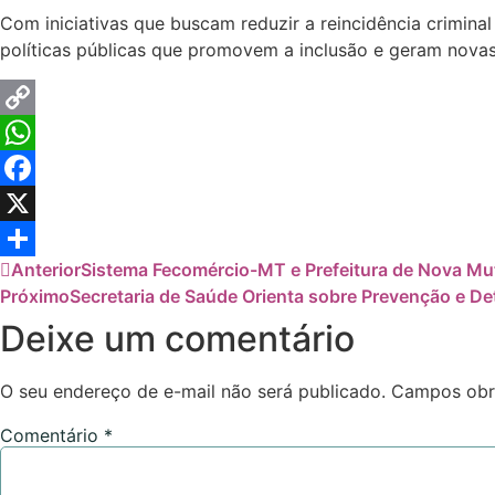
Com iniciativas que buscam reduzir a reincidência crimi
políticas públicas que promovem a inclusão e geram nova
Copy
Link
WhatsApp
Facebook
X
Anterior
Sistema Fecomércio-MT e Prefeitura de Nova Mut
Share
Próximo
Secretaria de Saúde Orienta sobre Prevenção e D
Deixe um comentário
O seu endereço de e-mail não será publicado.
Campos obr
Comentário
*