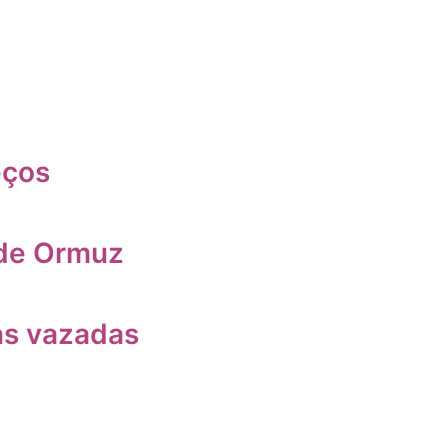
eços
 de Ormuz
ns vazadas