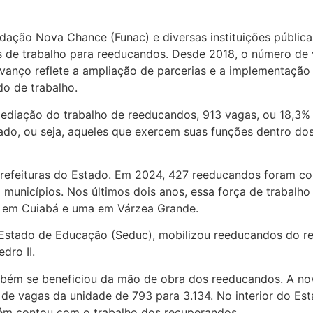
ação Nova Chance (Funac) e diversas instituições pública
as de trabalho para reeducandos. Desde 2018, o número d
anço reflete a ampliação de parcerias e a implementação
o de trabalho.
ediação do trabalho de reeducandos, 913 vagas, ou 18,3% 
do, ou seja, aqueles que exercem suas funções dentro do
m prefeituras do Estado. Em 2024, 427 reeducandos foram 
unicípios. Nos últimos dois anos, essa força de trabalho 
o em Cuiabá e uma em Várzea Grande.
 Estado de Educação (Seduc), mobilizou reeducandos do r
dro II.
bém se beneficiou da mão de obra dos reeducandos. A nova
 vagas da unidade de 793 para 3.134. No interior do Esta
bém contou com o trabalho dos recuperandos.