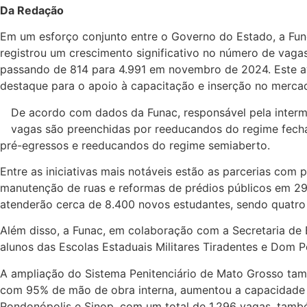
Da Redação
Em um esforço conjunto entre o Governo do Estado, a Fund
registrou um crescimento significativo no número de vag
passando de 814 para 4.991 em novembro de 2024. Este av
destaque para o apoio à capacitação e inserção no mercad
De acordo com dados da Funac, responsável pela interm
vagas são preenchidas por reeducandos do regime fecha
pré-egressos e reeducandos do regime semiaberto.
Entre as iniciativas mais notáveis estão as parcerias co
manutenção de ruas e reformas de prédios públicos em 29 m
atenderão cerca de 8.400 novos estudantes, sendo quatr
Além disso, a Funac, em colaboração com a Secretaria de
alunos das Escolas Estaduais Militares Tiradentes e Dom Pe
A ampliação do Sistema Penitenciário de Mato Grosso tam
com 95% de mão de obra interna, aumentou a capacidade de
Rondonópolis e Sinop, com um total de 1.296 vagas, tam