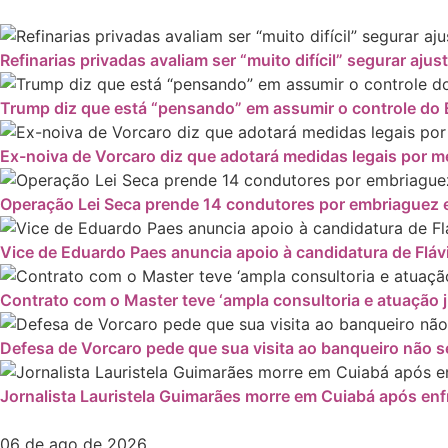
Refinarias privadas avaliam ser “muito difícil” segurar ajus
Trump diz que está “pensando” em assumir o controle do 
Ex-noiva de Vorcaro diz que adotará medidas legais por
Operação Lei Seca prende 14 condutores por embriaguez e
Vice de Eduardo Paes anuncia apoio à candidatura de Fláv
Contrato com o Master teve ‘ampla consultoria e atuação ju
Defesa de Vorcaro pede que sua visita ao banqueiro não se
Jornalista Lauristela Guimarães morre em Cuiabá após enf
06 de ago de 2026