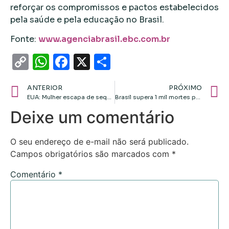
reforçar os compromissos e pactos estabelecidos
pela saúde e pela educação no Brasil.
Fonte:
www.agenciabrasil.ebc.com.br
Copy
WhatsApp
Facebook
X
Share
Link
ANTERIOR
PRÓXIMO
EUA: Mulher escapa de sequestrador após 2 meses de agressões, diz polícia
Brasil supera 1 mil mortes por dengue este ano
Deixe um comentário
O seu endereço de e-mail não será publicado.
Campos obrigatórios são marcados com
*
Comentário
*