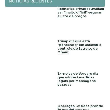
NOTÍCIAS RECENTES
Refinarias privadas avaliam
ser “muito difícil” segurar
ajuste de preços
Trump diz que está
“pensando” em assumir o
controle do Estreito de
Ormuz
Ex-noiva de Vorcaro diz
que adotará medidas
legais por mensagens
vazadas
Operação Lei Seca prende
14 condutores por