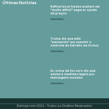
Últimas Notícias
Refinarias privadas avaliam ser
“muito difícil” segurar ajuste
de preços
Leia mais »
Trump diz que está
“pensando” em assumir o
controle do Estreito de Ormuz
Leia mais »
Ex-noiva de Vorcaro diz que
adotará medidas legais por
mensagens vazadas
Leia mais »
ElaHoje.com 2024 - Todos os Direitos Reservados