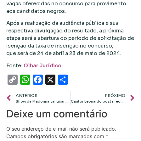
vagas oferecidas no concurso para provimento
aos candidatos negros.
Após a realização da audiência pública e sua
respectiva divulgação do resultado, a próxima
etapa será a abertura do período de solicitação de
isenção da taxa de inscrição no concurso,
que será de 24 de abril a 23 de maio de 2024.
Fonte:
Olhar Jurídico
Copy
WhatsApp
Facebook
X
Share
Link
ANTERIOR
PRÓXIMO
Show da Madonna vai girar R$ 293 milhões na economia do Rio, Apresentação será em Copacabana com entrada gratuita
Cantor Leonardo posta registro com jaú em pescaria no Rio Teles Pires em MT: ‘aqui é pescador’
Deixe um comentário
O seu endereço de e-mail não será publicado.
Campos obrigatórios são marcados com
*