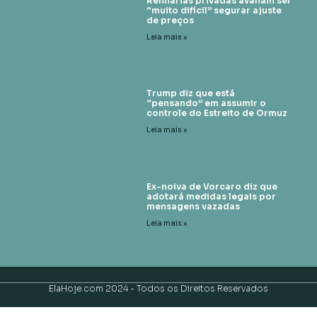
Refinarias privadas avaliam ser
“muito difícil” segurar ajuste
de preços
Leia mais »
Trump diz que está
“pensando” em assumir o
controle do Estreito de Ormuz
Leia mais »
Ex-noiva de Vorcaro diz que
adotará medidas legais por
mensagens vazadas
Leia mais »
ElaHoje.com 2024 - Todos os Direitos Reservados