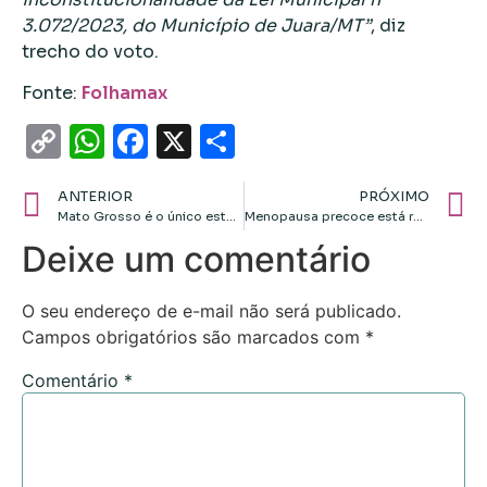
3.072/2023, do Município de Juara/MT”
, diz
trecho do voto.
Fonte:
Folhamax
Copy
WhatsApp
Facebook
X
Share
Link
ANTERIOR
PRÓXIMO
Mato Grosso é o único estado em que Bombeirosfiscalizam e multam uso irregular do fogo
Menopausa precoce está relacionada ao maior risco de perda muscular, diz estudo
Deixe um comentário
O seu endereço de e-mail não será publicado.
Campos obrigatórios são marcados com
*
Comentário
*