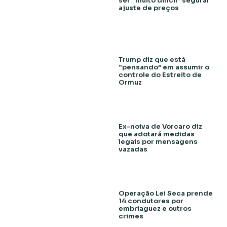
ser “muito difícil” segurar
ajuste de preços
Trump diz que está
“pensando” em assumir o
controle do Estreito de
Ormuz
Ex-noiva de Vorcaro diz
que adotará medidas
legais por mensagens
vazadas
Operação Lei Seca prende
14 condutores por
embriaguez e outros
crimes