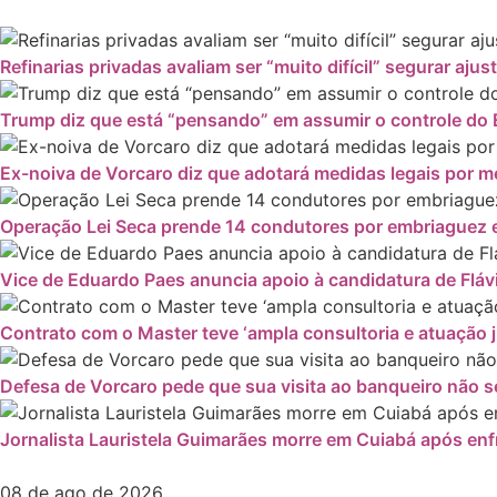
Refinarias privadas avaliam ser “muito difícil” segurar ajus
Trump diz que está “pensando” em assumir o controle do 
Ex-noiva de Vorcaro diz que adotará medidas legais por
Operação Lei Seca prende 14 condutores por embriaguez e
Vice de Eduardo Paes anuncia apoio à candidatura de Fláv
Contrato com o Master teve ‘ampla consultoria e atuação ju
Defesa de Vorcaro pede que sua visita ao banqueiro não se
Jornalista Lauristela Guimarães morre em Cuiabá após enf
08 de ago de 2026