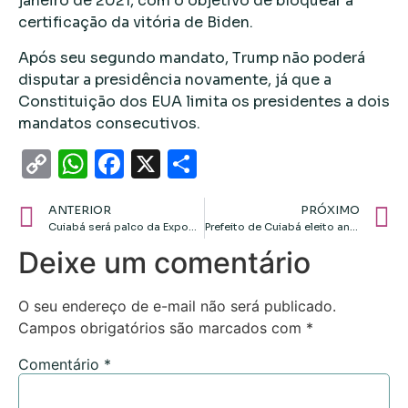
janeiro de 2021, com o objetivo de bloquear a
certificação da vitória de Biden.
Após seu segundo mandato, Trump não poderá
disputar a presidência novamente, já que a
Constituição dos EUA limita os presidentes a dois
mandatos consecutivos.
Copy
WhatsApp
Facebook
X
Share
Link
ANTERIOR
PRÓXIMO
Cuiabá será palco da Expominério, o maior evento de mineração do Centro-Oeste
Prefeito de Cuiabá eleito anuncia Vânia na Assistência Social e Johnny na cultura
Deixe um comentário
O seu endereço de e-mail não será publicado.
Campos obrigatórios são marcados com
*
Comentário
*