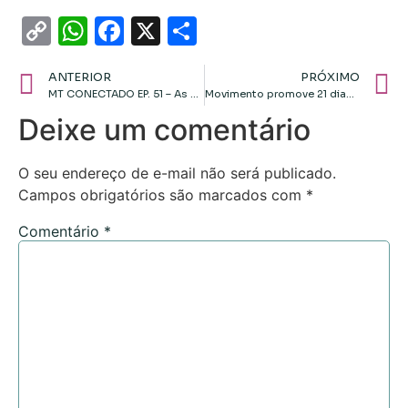
Copy
WhatsApp
Facebook
X
Share
Link
ANTERIOR
PRÓXIMO
MT CONECTADO EP. 51 – As principais ações do GovMT para manter investimentos e o equilíbrio fiscal
Movimento promove 21 dias pela erradicação da violência contra à mulher em Mato Grosso: Confira a programação
Deixe um comentário
O seu endereço de e-mail não será publicado.
Campos obrigatórios são marcados com
*
Comentário
*