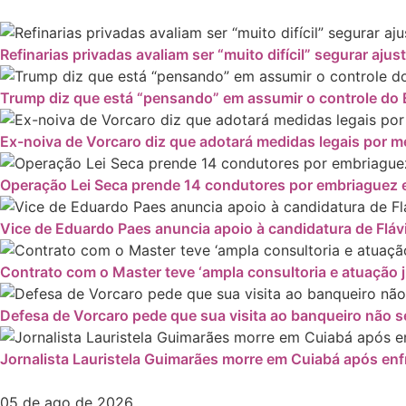
Refinarias privadas avaliam ser “muito difícil” segurar ajus
Trump diz que está “pensando” em assumir o controle do 
Ex-noiva de Vorcaro diz que adotará medidas legais por
Operação Lei Seca prende 14 condutores por embriaguez e
Vice de Eduardo Paes anuncia apoio à candidatura de Fláv
Contrato com o Master teve ‘ampla consultoria e atuação ju
Defesa de Vorcaro pede que sua visita ao banqueiro não se
Jornalista Lauristela Guimarães morre em Cuiabá após enf
05 de ago de 2026