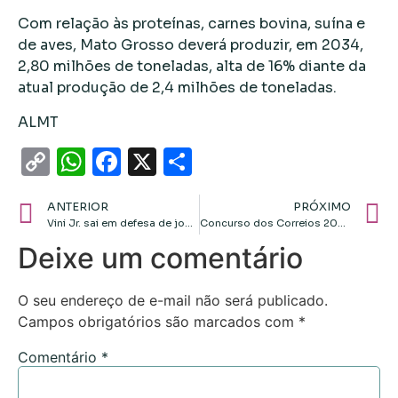
Com relação às proteínas, carnes bovina, suína e
de aves, Mato Grosso deverá produzir, em 2034,
2,80 milhões de toneladas, alta de 16% diante da
atual produção de 2,4 milhões de toneladas.
ALMT
Copy
WhatsApp
Facebook
X
Share
Link
ANTERIOR
PRÓXIMO
Vini Jr. sai em defesa de jogadores do Barcelona alvo de racismo no jogo com Real: ‘Lamentável’
Concurso dos Correios 2024: saiba como se inscrever
Deixe um comentário
O seu endereço de e-mail não será publicado.
Campos obrigatórios são marcados com
*
Comentário
*