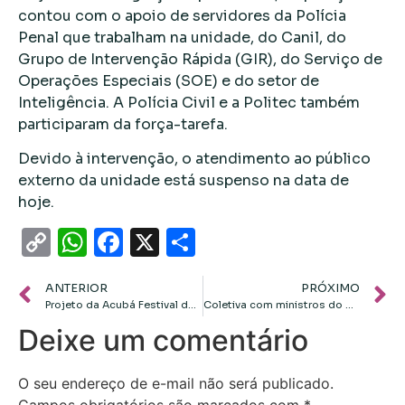
contou com o apoio de servidores da Polícia
Penal que trabalham na unidade, do Canil, do
Grupo de Intervenção Rápida (GIR), do Serviço de
Operações Especiais (SOE) e do setor de
Inteligência. A Polícia Civil e a Politec também
participaram da força-tarefa.
Devido à intervenção, o atendimento ao público
externo da unidade está suspenso na data de
hoje.
Copy
WhatsApp
Facebook
X
Share
Link
ANTERIOR
PRÓXIMO
Projeto da Acubá Festival de dança “Breaking do Mato” terá premiação para os três primeiros colocados
Coletiva com ministros do STF está confirmada para as 8h45 desta segunda-feira (18)
Deixe um comentário
O seu endereço de e-mail não será publicado.