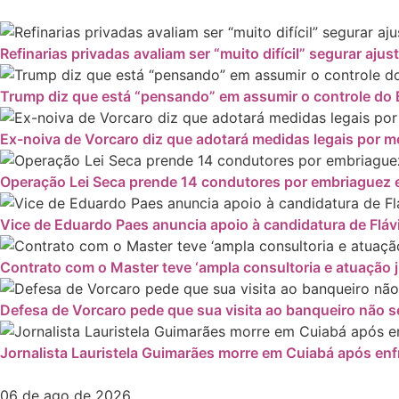
Refinarias privadas avaliam ser “muito difícil” segurar ajus
Trump diz que está “pensando” em assumir o controle do 
Ex-noiva de Vorcaro diz que adotará medidas legais por
Operação Lei Seca prende 14 condutores por embriaguez e
Vice de Eduardo Paes anuncia apoio à candidatura de Fláv
Contrato com o Master teve ‘ampla consultoria e atuação ju
Defesa de Vorcaro pede que sua visita ao banqueiro não se
Jornalista Lauristela Guimarães morre em Cuiabá após enf
06 de ago de 2026