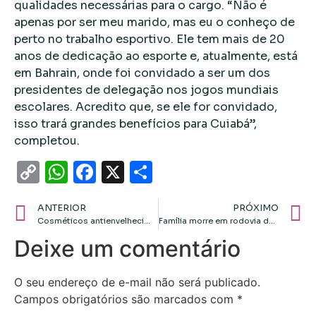
qualidades necessárias para o cargo. “Não é
apenas por ser meu marido, mas eu o conheço de
perto no trabalho esportivo. Ele tem mais de 20
anos de dedicação ao esporte e, atualmente, está
em Bahrain, onde foi convidado a ser um dos
presidentes de delegação nos jogos mundiais
escolares. Acredito que, se ele for convidado,
isso trará grandes benefícios para Cuiabá”,
completou.
Copy
WhatsApp
Facebook
X
Share
Link
ANTERIOR
PRÓXIMO
Cosméticos antienvelhecimento realmente funcionam?
Família morre em rodovia de MT, após ser atingida por caminhão desgovernado
Deixe um comentário
O seu endereço de e-mail não será publicado.
Campos obrigatórios são marcados com
*