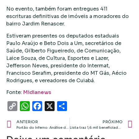
No evento, também foram entregues 411
escrituras definitivas de imóveis a moradores do
bairro Jardim Renascer.
Estiveram presentes os deputados estaduais
Paulo Araújo e Beto Dois a Um, secretários de
Saúde, Gilberto Figueiredo, de Comunicação,
Laice Souza, de Cultura, Esportes e Lazer,
Jefferson Neves, presidente do Intermat,
Francisco Serafim, presidente do MT Gás, Aécio
Rodrigues, e vereadores de Cuiabá.
Fonte:
Midianews
Copy
WhatsApp
Facebook
X
Share
Link
ANTERIOR
PRÓXIMO
Portão do Inferno: Análise de projeto para obra fica pronta este mês
Lista traz 1,6 mil beneficiados com CNH gratuita em MT