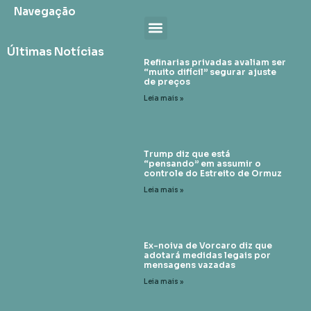
Navegação
Últimas Notícias
Refinarias privadas avaliam ser
“muito difícil” segurar ajuste
de preços
Leia mais »
Trump diz que está
“pensando” em assumir o
controle do Estreito de Ormuz
Leia mais »
Ex-noiva de Vorcaro diz que
adotará medidas legais por
mensagens vazadas
Leia mais »