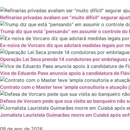
Refinarias privadas avaliam ser “muito difícil” segurar ajus
Trump diz que está “pensando” em assumir o controle do 
Ex-noiva de Vorcaro diz que adotará medidas legais por
Operação Lei Seca prende 14 condutores por embriaguez e
Vice de Eduardo Paes anuncia apoio à candidatura de Fláv
Contrato com o Master teve ‘ampla consultoria e atuação ju
Defesa de Vorcaro pede que sua visita ao banqueiro não se
Jornalista Lauristela Guimarães morre em Cuiabá após enf
09 de ago de 2026