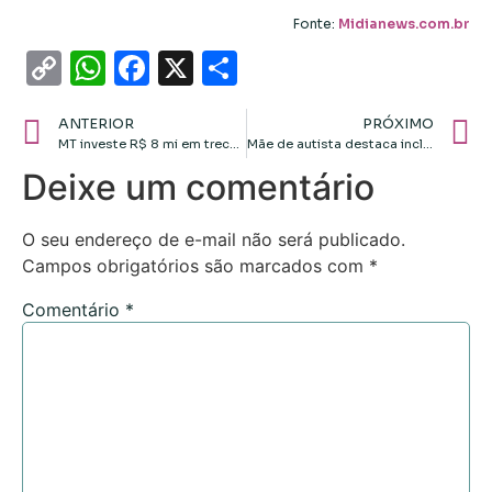
Fonte:
Midianews.com.br
Copy
WhatsApp
Facebook
X
Share
Link
ANTERIOR
PRÓXIMO
MT investe R$ 8 mi em trecho de rodovia com projeto para Chapada
Mãe de autista destaca inclusão em escola pública de MT
Deixe um comentário
O seu endereço de e-mail não será publicado.
Campos obrigatórios são marcados com
*
Comentário
*