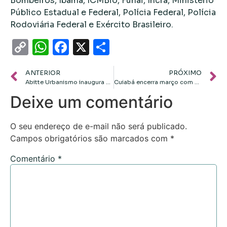
Bombeiros, Ibama, ICMBio, Funai, Incra, Ministério
Público Estadual e Federal, Polícia Federal, Polícia
Rodoviária Federal e Exército Brasileiro.
Copy
WhatsApp
Facebook
X
Share
Link
ANTERIOR
PRÓXIMO
Abitte Urbanismo inaugura novo escritório na Avenida Miguel Sutil
Cuiabá encerra março com mais uma quebra de recorde no custo da cesta básica
Deixe um comentário
O seu endereço de e-mail não será publicado.
Campos obrigatórios são marcados com
*
Comentário
*