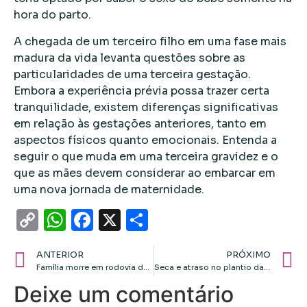
hora do parto.
A chegada de um terceiro filho em uma fase mais
madura da vida levanta questões sobre as
particularidades de uma terceira gestação.
Embora a experiência prévia possa trazer certa
tranquilidade, existem diferenças significativas
em relação às gestações anteriores, tanto em
aspectos físicos quanto emocionais. Entenda a
seguir o que muda em uma terceira gravidez e o
que as mães devem considerar ao embarcar em
uma nova jornada de maternidade.
Copy
WhatsApp
Facebook
X
Share
Link
ANTERIOR
PRÓXIMO
Família morre em rodovia de MT, após ser atingida por caminhão desgovernado
Seca e atraso no plantio da soja aumentam o risco de pragas e doenças
Deixe um comentário