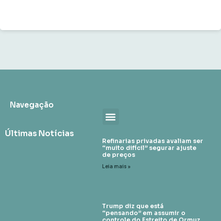
Navegação
Últimas Notícias
Refinarias privadas avaliam ser
“muito difícil” segurar ajuste
de preços
Leia mais »
Trump diz que está
“pensando” em assumir o
controle do Estreito de Ormuz