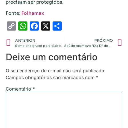
precisam ser protegidos.
Fonte:
Folhamax
Copy
WhatsApp
Facebook
X
Share
Link
ANTERIOR
PRÓXIMO
Sema cria grupo para elaborar plano de uso público do Parque Serra Ricardo Franco
Saúde promove “Dia D” de vacinação contra Influenza
Deixe um comentário
O seu endereço de e-mail não será publicado.
Campos obrigatórios são marcados com
*
Comentário
*