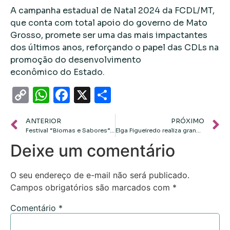
A campanha estadual de Natal 2024 da FCDL/MT,
que conta com total apoio do governo de Mato
Grosso, promete ser uma das mais impactantes
dos últimos anos, reforçando o papel das CDLs na
promoção do desenvolvimento
econômico do Estado.
Copy
WhatsApp
Facebook
X
Share
Link
ANTERIOR
PRÓXIMO
Festival “Biomas e Sabores” promete celebrar diversidade cultural e gastronômica de Mato Grosso
Elga Figueiredo realiza grande arrastão no Distrito da Guia em Cuiabá
Deixe um comentário
O seu endereço de e-mail não será publicado.
Campos obrigatórios são marcados com
*
Comentário
*