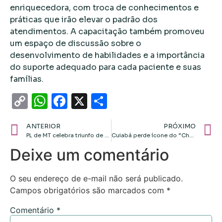
enriquecedora, com troca de conhecimentos e
práticas que irão elevar o padrão dos
atendimentos. A capacitação também promoveu
um espaço de discussão sobre o
desenvolvimento de habilidades e a importância
do suporte adequado para cada paciente e suas
famílias.
Copy
WhatsApp
Facebook
X
Share
Link
ANTERIOR
PRÓXIMO
PL de MT celebra triunfo de Abílio e agradece apoio financeiro de magnatas do agro
Cuiabá perde ícone do “Chá com Bolo de Arroz”, aos 90 anos
Deixe um comentário
O seu endereço de e-mail não será publicado.
Campos obrigatórios são marcados com
*
Comentário
*