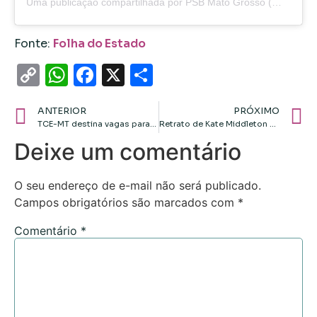
Uma publicação compartilhada por PSB Mato Grosso (@psb.mt)
Fonte:
Folha do Estado
Copy
WhatsApp
Facebook
X
Share
Link
ANTERIOR
PRÓXIMO
TCE-MT destina vagas para autistas
Retrato de Kate Middleton gera debate nas redes sociais
Deixe um comentário
O seu endereço de e-mail não será publicado.
Campos obrigatórios são marcados com
*
Comentário
*