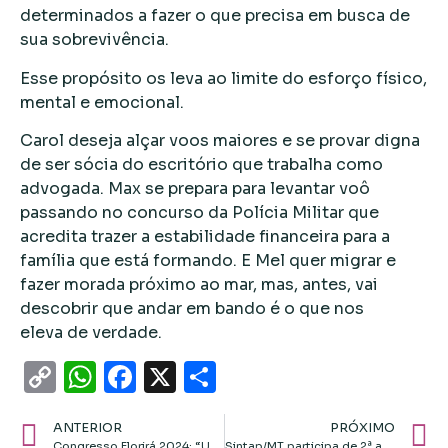
determinados a fazer o que precisa em busca de
sua sobrevivência.
Esse propósito os leva ao limite do esforço físico,
mental e emocional.
Carol deseja alçar voos maiores e se provar digna
de ser sócia do escritório que trabalha como
advogada. Max se prepara para levantar voô
passando no concurso da Polícia Militar que
acredita trazer a estabilidade financeira para a
família que está formando. E Mel quer migrar e
fazer morada próximo ao mar, mas, antes, vai
descobrir que andar em bando é o que nos
eleva de verdade.
Copy
WhatsApp
Facebook
X
Share
Link
ANTERIOR
PRÓXIMO
Congresso Florirá 2024: “Um Encontro Transformador para Mulheres”
Sintap/MT participa de 2ª audiência sobre aposentadoria especial em Brasília