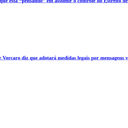
que está “pensando” em assumir o controle do Estreito 
e Vorcaro diz que adotará medidas legais por mensagens 