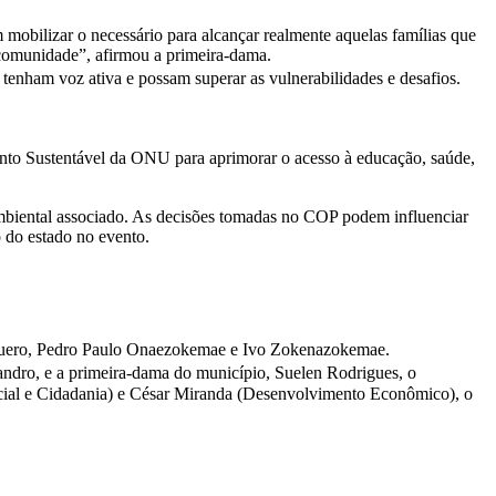
obilizar o necessário para alcançar realmente aquelas famílias que
 comunidade”, afirmou a primeira-dama.
nham voz ativa e possam superar as vulnerabilidades e desafios.
to Sustentável da ONU para aprimorar o acesso à educação, saúde,
 ambiental associado. As decisões tomadas no COP podem influenciar
 do estado no evento.
 Quero, Pedro Paulo Onaezokemae e Ivo Zokenazokemae.
andro, e a primeira-dama do município, Suelen Rodrigues, o
Social e Cidadania) e César Miranda (Desenvolvimento Econômico), o