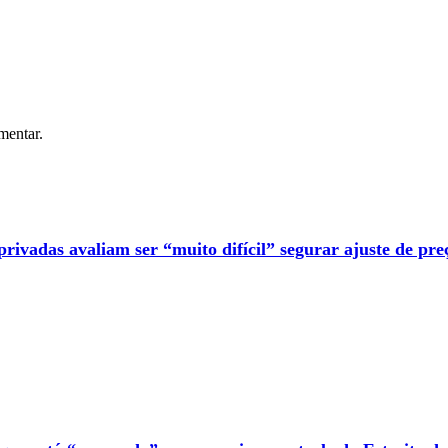
mentar.
privadas avaliam ser “muito difícil” segurar ajuste de pre