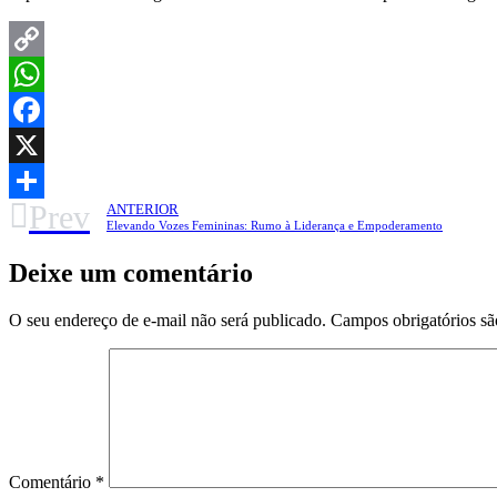
Copy
Link
WhatsApp
Facebook
X
Prev
ANTERIOR
Share
Elevando Vozes Femininas: Rumo à Liderança e Empoderamento
Deixe um comentário
O seu endereço de e-mail não será publicado.
Campos obrigatórios s
Comentário
*