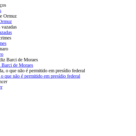
s
 Ormuz
azadas
imes
ro
iz Barci de Moraes
 o que não é permitido em presídio federal
er