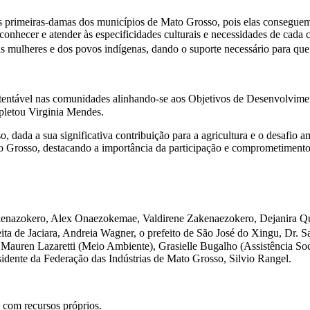
primeiras-damas dos municípios de Mato Grosso, pois elas conseguem m
conhecer e atender às especificidades culturais e necessidades de cada
heres e dos povos indígenas, dando o suporte necessário para que te
ntável nas comunidades alinhando-se aos Objetivos de Desenvolvimen
pletou Virginia Mendes.
 dada a sua significativa contribuição para a agricultura e o desafio
to Grosso, destacando a importância da participação e comprometimento
zokenazokero, Alex Onaezokemae, Valdirene Zakenaezokero, Dejanira
a de Jaciara, Andreia Wagner, o prefeito de São José do Xingu, Dr. S
do Mauren Lazaretti (Meio Ambiente), Grasielle Bugalho (Assistência 
sidente da Federação das Indústrias de Mato Grosso, Silvio Rangel.
 com recursos próprios.