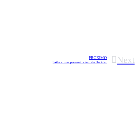
Next
PRÓXIMO
Saiba como prevenir a temida flacidez