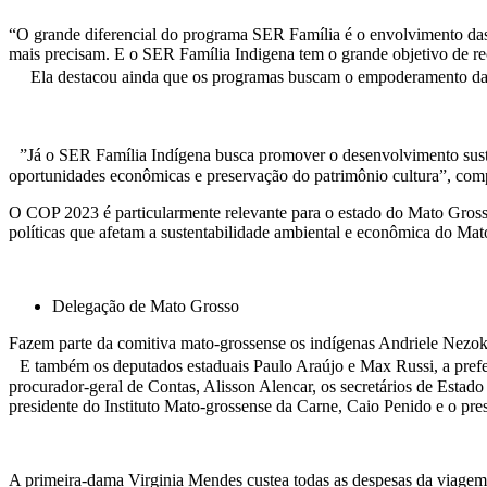
“O grande diferencial do programa SER Família é o envolvimento das 
mais precisam. E o SER Família Indigena tem o grande objetivo de re
Ela destacou ainda que os programas buscam o empoderamento das mul
”Já o SER Família Indígena busca promover o desenvolvimento suste
oportunidades econômicas e preservação do patrimônio cultura”, com
O COP 2023 é particularmente relevante para o estado do Mato Grosso,
políticas que afetam a sustentabilidade ambiental e econômica do Ma
Delegação de Mato Grosso
Fazem parte da comitiva mato-grossense os indígenas Andriele Ne
E também os deputados estaduais Paulo Araújo e Max Russi, a prefeit
procurador-geral de Contas, Alisson Alencar, os secretários de Esta
presidente do Instituto Mato-grossense da Carne, Caio Penido e o pre
A primeira-dama Virginia Mendes custea todas as despesas da viagem