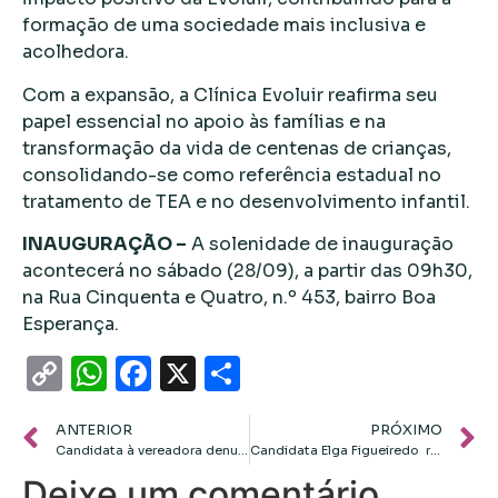
formação de uma sociedade mais inclusiva e
acolhedora.
Com a expansão, a Clínica Evoluir reafirma seu
papel essencial no apoio às famílias e na
transformação da vida de centenas de crianças,
consolidando-se como referência estadual no
tratamento de TEA e no desenvolvimento infantil.
INAUGURAÇÃO –
A solenidade de inauguração
acontecerá no sábado (28/09), a partir das 09h30,
na Rua Cinquenta e Quatro, n.º 453, bairro Boa
Esperança.
Copy
WhatsApp
Facebook
X
Share
Link
ANTERIOR
PRÓXIMO
Candidata à vereadora denuncia abandono em bairro do Grande CPA
Candidata Elga Figueiredo reúne com moradores do Distrito da Guia em Cuiabá
Deixe um comentário