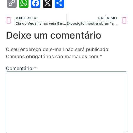
Copy
WhatsApp
Facebook
X
Share
Link
ANTERIOR
PRÓXIMO
Dia do Veganismo: veja 5 motivos para incluir cosméticos veganos no nécessaire!
Exposição mostra obras “a arte a serviço do reino”
Deixe um comentário
O seu endereço de e-mail não será publicado.
Campos obrigatórios são marcados com
*
Comentário
*