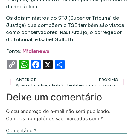
da República.
Os dois ministros do STJ (Superior Tribunal de
Justiça) que compõem o TSE também são vistos
como conservadores: Raul Araújo, o corregedor
do tribunal, e Isabel Gallotti.
Fonte:
Midianews
Copy
WhatsApp
Facebook
X
Share
Link
ANTERIOR
PRÓXIMO
Após racha, advogada de Sinop se lança a OAB com apoio de 2 ex-presidentes
Lei determina a inclusão do código QR Code em todas as placas de obras públicas
Deixe um comentário
O seu endereço de e-mail não será publicado.
Campos obrigatórios são marcados com
*
Comentário
*