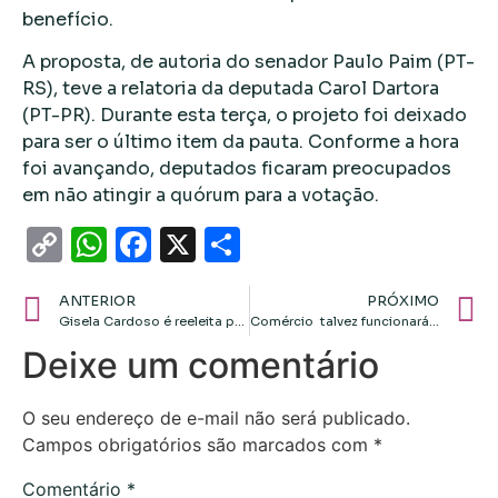
benefício.
A proposta, de autoria do senador Paulo Paim (PT-
RS), teve a relatoria da deputada Carol Dartora
(PT-PR). Durante esta terça, o projeto foi deixado
para ser o último item da pauta. Conforme a hora
foi avançando, deputados ficaram preocupados
em não atingir a quórum para a votação.
Copy
WhatsApp
Facebook
X
Share
Link
ANTERIOR
PRÓXIMO
Gisela Cardoso é reeleita presidente da OAB-MT para o triênio 2025-2027
Comércio talvez funcionará normalmente no feriado em Cuiabá e VG
Deixe um comentário
O seu endereço de e-mail não será publicado.
Campos obrigatórios são marcados com
*
Comentário
*