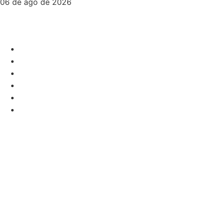
06 de ago de 2026
Home
Destaque
Empreendedorismo
Política
Saúde
Informação