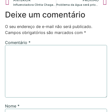
ANTERIOR
PRÓXIMO
Influenciadora Cíntia Chagas pede prisão do ex-marido, deputado Lucas Bove, por violação de medidas cautelares
Problema da água será prioridade já no 1º dia da gestão, garante Flávia Moretti
Deixe um comentário
O seu endereço de e-mail não será publicado.
Campos obrigatórios são marcados com
*
Comentário
*
Nome
*