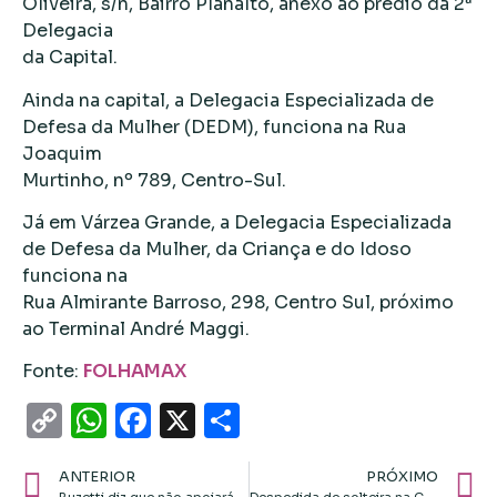
Oliveira, s/n, Bairro Planalto, anexo ao prédio da 2ª
Delegacia
da Capital.
Ainda na capital, a Delegacia Especializada de
Defesa da Mulher (DEDM), funciona na Rua
Joaquim
Murtinho, nº 789, Centro-Sul.
Já em Várzea Grande, a Delegacia Especializada
de Defesa da Mulher, da Criança e do Idoso
funciona na
Rua Almirante Barroso, 298, Centro Sul, próximo
ao Terminal André Maggi.
Fonte:
FOLHAMAX
Copy
WhatsApp
Facebook
X
Share
Link
ANTERIOR
PRÓXIMO