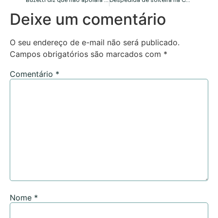
Buzetti diz que não apoiará o PT e continua com grupo de Mendes
Despedida de solteira na Carreta Furacão em Cuiabá
Deixe um comentário
O seu endereço de e-mail não será publicado.
Campos obrigatórios são marcados com
*
Comentário
*
Nome
*